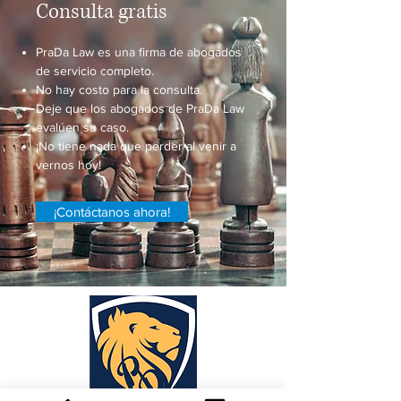
Consulta gratis
PraDa Law es una firma de abogados
de servicio completo.
No hay costo para la consulta.
Deje que los abogados de PraDa Law
evalúen su caso.
¡No tiene nada que perder al venir a
vernos hoy!
¡Contáctanos ahora!